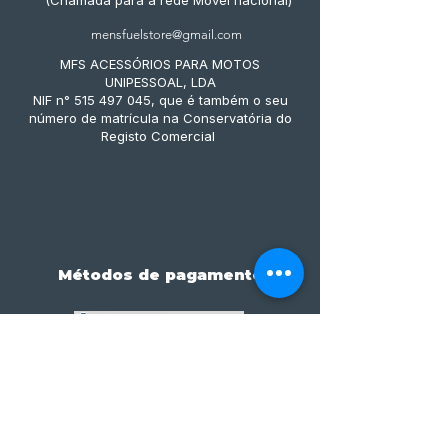
(Chamada para a rede Móvel nacional)
mensfuelstore@gmail.com
MFS ACESSÓRIOS PARA MOTOS
UNIPESSOAL, LDA
NIF n° 515 497 045, que é também o seu
número de matrícula na Conservatória do
Registo Comercial
Métodos de pagamento
Subscreve já à nossa 
newsletter • Não percas 