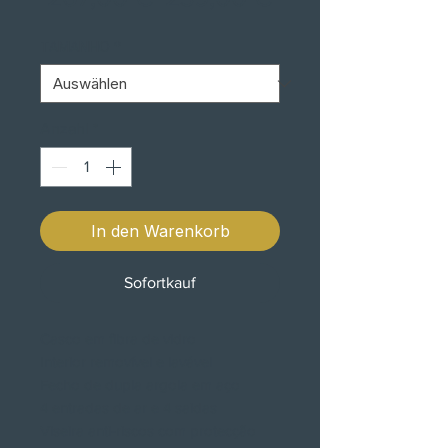
Preis
TAMANHO
*
Anzahl
*
In den Warenkorb
Sofortkauf
Casco em fibra de vidro
Interior removível e lavável
Fecho de dupla argola em aço
4 entradas de ar e 4 saidas
Viseira anti-riscos com protecção