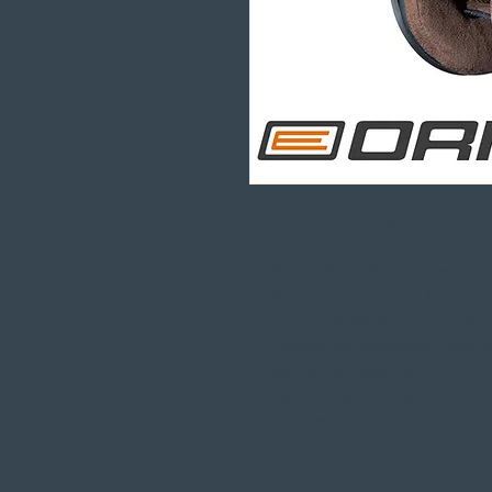
Calota feita de
resina termoplá
Botões perfurados para sinais 
Botões frontais removíveis
Alça traseira para óculos
Forro anti-alérgico acolchoado
Sistema de
fechamento microm
Bochechas eextraível
Peso 1200gr +/- 50gr
Aprovação ECE 22.06