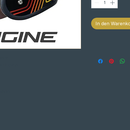
In den Warenk
stica
e displays
étrico