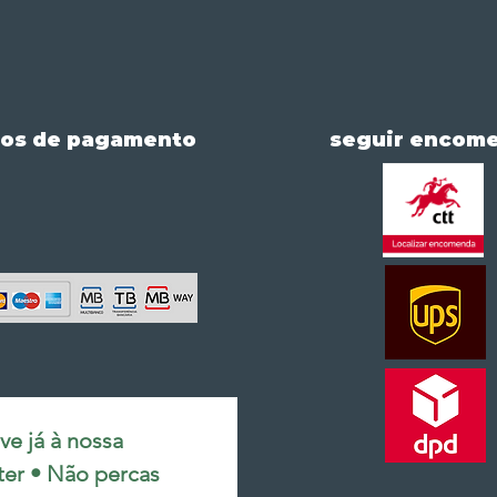
os de pagamento
seguir encom
e já à nossa 
ter • Não percas 