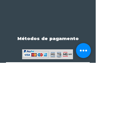
Métodos de pagamento
Subscreve já à nossa 
newsletter • Não percas 
nada!
Email
*
Join
Subscrever à newsletter