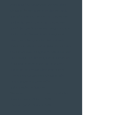
aventura? O capacete conversível
Origine Adventure é muito versátil,
transformando-se de um capacete
trail articulado para um capacete
modular tradicional em segundos, e
inclui uma viseira solar integrada.
Isso permite que circulemos sem
medo do vento, da sujeira ou do sol.
Os capacetes Origine Adventure têm
um design muito original e inovador.
A calota é leve e construída com
material termoplástico avançado.
Todos os capacetes Origine são
homologados pela ECE.
Informação adicional
Material
Termoplástico
Interior removível
SIM
Pronto para Pinlock
SIM
Viseira solar
SIM