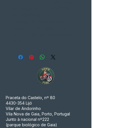
Cor
Preto Fosco
Homologação
ECE22.06
Especificações:
Homologado para circulação na
Europa E2206, a última e mais
segura certificação, vigente desde
2023.
Praceta do Castelo, nº 80
4430-354
Lijó
Vilar de Andorinho
Vila Nova de Gaia, Porto, Portugal
Junto à nacional nº222
(parque biológico de Gaia)