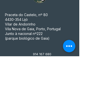
Praceta do Castelo, nº 80
4430-354
Lijó
Vilar de Andorinho
Vila Nova de Gaia, Porto, Portugal
Junto à nacional nº222
(parque biológico de Gaia)
914 167 680
(Chamada para a rede Móvel nacional)
mensfuelstore@gmail.com
MFS ACESSÓRIOS PARA MOTOS
UNIPESSOAL, LDA
NIF n° 515 497 045, que é também o seu
número de matrícula na Conservatória do
Registo Comercial