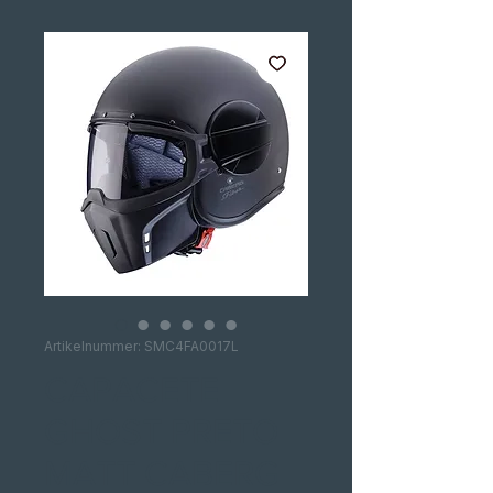
Artikelnummer: SMC4FA0017L
CAPACETE
GHOST PRETO
MATT CABERG