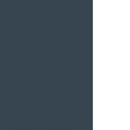
produzida em fibra de vidro,
carbono e kevlar, em dois tamanhos
diferentes, garantindo deste modo a
proporção mais adequada aos
crânios mais pequenos. O forro é
amovível e fabricados em têxtil
lavável e respirável. A qualidade dos
acabamentos chama a atenção.
Este Ghost vem dotado de uma
viseira em forma de óculos que
utilizando um perfil de espuma,
aderem à face de uma forma fácil.
Conta ainda com uma queixeira
removível que permite proteger do
dias mais frios. Por seu lado a viseira
é facilmente aberta com recurso a
um sistema de mola basculante. Já o
fecho deste novo capacete é do tipo
rápido, com ajuste micrométrico.