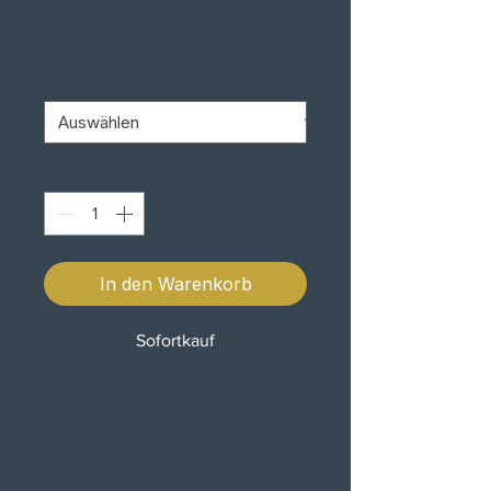
Preis
299,00 €
TAMANHO
*
Anzahl
*
In den Warenkorb
Sofortkauf
O novo capacete da Caberg,
denominado Ghost,faz uso de um
novo conceito ao permitir quatro
configurações diferentes. A calota é