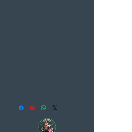
– Preparado para bluetooth
– 4 Possibilidade de configuração
– Viseiras coloridas s/ pinlock
vendidas à parte Cores – Escura,
espelhada prateada e espelhada
dourada e espelhada multicor
– Cores: Preto mate, Branco,
Preto/Fluo e Ghost Legend preto
mate/branco
– Tamanhos: XS – XXL