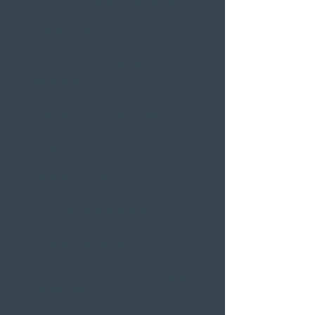
Características:
– Tricomposto, Fibra de Vidro,
Kevlar e Carbono
– Calota com dois tamanhos
– Viseira anti-riscos com pinlock
– Ajuste micrométrico
– Forro amovível e lavável
– Queixeira removível
– Espuma dos óculos disponível em
3 espessuras