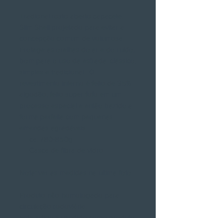
Tradional rosto aberto capacete.
Slim Shell projetado para evitar a
concepção comum de volumosa.
Protege as orelhas do ar e do ruído,
bom para o uso da estrada. clássico,
simples e tradicional. O
revestimento interno é feito de 95%
algodão, feito super fofo em um
processo especial e então trazido a
forma perfeita com pequenas
emendas agradáveis.
ca. 780-850g
Casca de fibra de vidro
Nota: ver as medidas na última foto
Produto não homologado para
circulação rodoviária.
Este artigo é vendido como produto