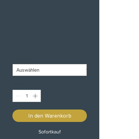
SILVER/BLACK
STAR NÃO
HOMOLOGADO
Preis
119,00 €
TAMANHO
*
Anzahl
*
In den Warenkorb
Sofortkauf