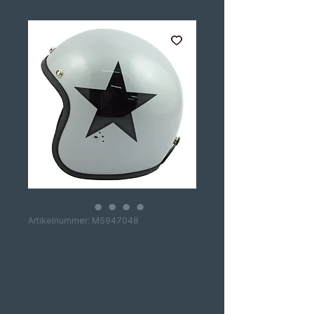
Artikelnummer: MS947048
CAPACETE
BANDIT STAR
JET