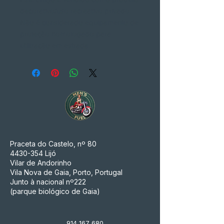
decorativo/uso recreativo privado.
Não é considerado equipamento de
proteção homologado para
utilização em estrada.
Praceta do Castelo, nº 80
4430-354
Lijó
Vilar de Andorinho
Vila Nova de Gaia, Porto, Portugal
Junto à nacional nº222
(parque biológico de Gaia)
914 167 680