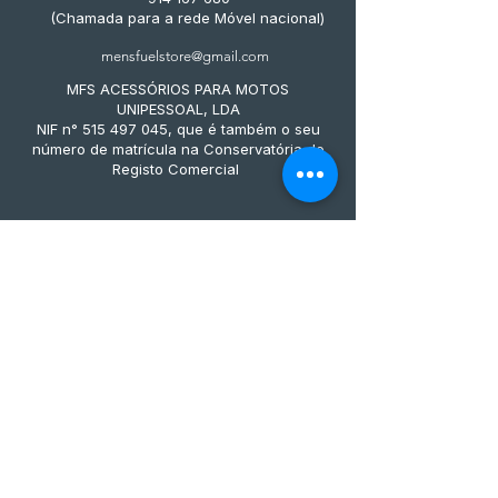
(Chamada para a rede Móvel nacional)
mensfuelstore@gmail.com
MFS ACESSÓRIOS PARA MOTOS
UNIPESSOAL, LDA
NIF n° 515 497 045, que é também o seu
número de matrícula na Conservatória do
Registo Comercial
Métodos de pagamento
Subscreve já à nossa 
newsletter • Não percas 