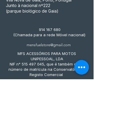
Junto à nacional nº222
(parque biológico de Gaia)
914 167 680
(Chamada para a rede Móvel nacional)
mensfuelstore@gmail.com
MFS ACESSÓRIOS PARA MOTOS
UNIPESSOAL, LDA
NIF n° 515 497 045, que é também o seu
número de matrícula na Conservatória do
Registo Comercial
Métodos de pagamento