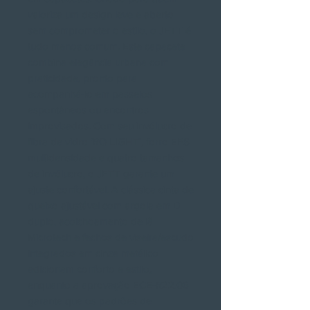
valoriza um design leve e aberto
sem comprometer o estilo, o JETT é
tudo menos comum. Este capacete
combina elegância urbana com
praticidade, pronto para
acompanhá-lo em passeios
espontâneos ou encontros
improvisados. Com seu invólucro de
fibra de vidro 'RQ LIGHT', forro EPS
multidensidade e quatro tamanhos
de invólucro, o JETT garante um
ajuste confortável. A clássica cinta de
queixo ajustável com argola em D
duplo, acolchoamento de lã
Microtech e fechos de viseira/escudo
integrados em cinza metálico
adicionam conforto e estilo,
enquanto a aprovação ECE-R22.06
garante que os padrões de