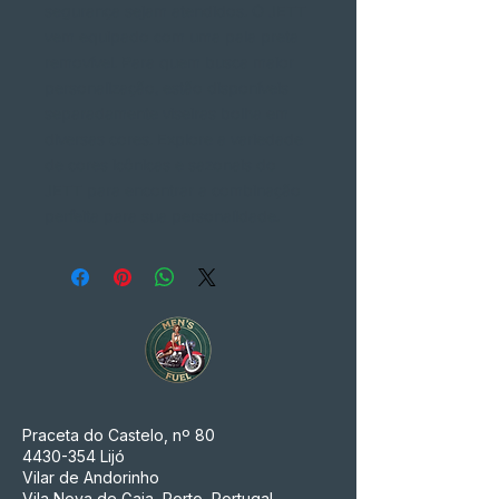
segurança sejam atendidos. O JETT
vem equipado com uma pala preta
removível. Para quem busca maior
personalização, estão disponíveis
separadamente viseiras bolha em
diversas cores. Explore a variedade
de cores icônicas e sazonais do
JETT para encontrar a combinação
perfeita para sua personalidade.
Praceta do Castelo, nº 80
4430-354
Lijó
Vilar de Andorinho
Vila Nova de Gaia, Porto, Portugal