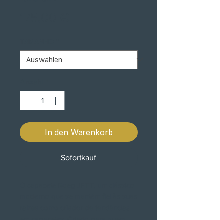
Preis
175,00 €
TAMANHO
*
Anzahl
*
In den Warenkorb
Sofortkauf
O capacete Roeg JETT, um clássico
moderno que se mantém fiel às suas
raízes como criador de tendências
em capacetes. Criado para quem