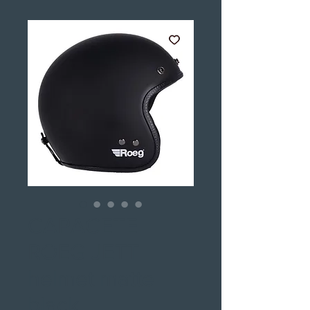
CAPACETE
ROEG JETT
helmet matte
black