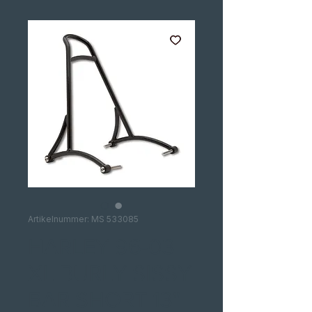
Artikelnummer: MS 533085
HARLEY 96-03
XL BURLY SISSY
BAR SHORT 13"