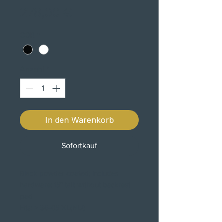
Preis
278,00 €
COR
*
Anzahl
*
In den Warenkorb
Sofortkauf
Black powder coated; includes
hardware; 13" tall; without backrest
pad
Fits: > 96-03 XL(NU)