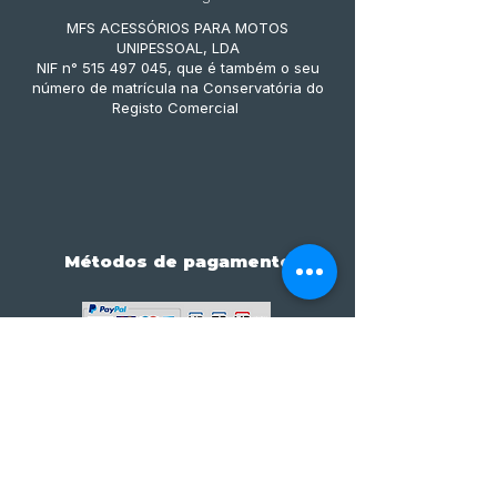
MFS ACESSÓRIOS PARA MOTOS
UNIPESSOAL, LDA
NIF n° 515 497 045, que é também o seu
número de matrícula na Conservatória do
Registo Comercial
Métodos de pagamento
Subscreve já à nossa 
newsletter • Não percas 
nada!
Email
*