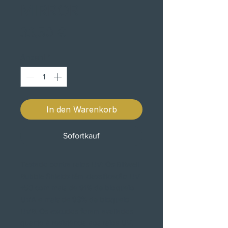
MIRROR
Preis
33,50 €
Anzahl
*
In den Warenkorb
Sofortkauf
Testado contra raios UV: Os Biltwell
Bubble Shields têm classificação UV
+50 com mais de 91% de bloqueio
UVA e mais de 99% de bloqueio
UVB. Os escudos foram avaliados
quanto à resistência aos raios UV,