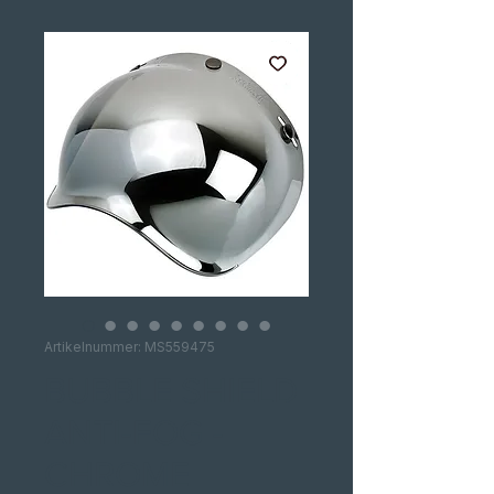
Artikelnummer: MS559475
BUBBLE SHIELD
ANTI-FOG -
CHROME