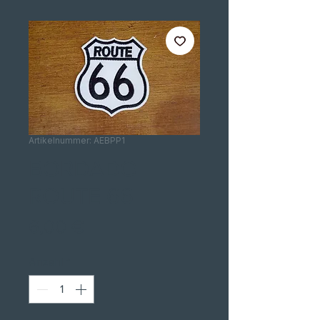
Artikelnummer: AEBPP1
BORDADO
ROUTE 66
Preis
6,00 €
Anzahl
*