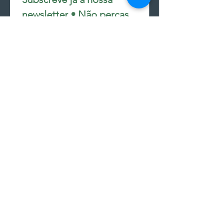
newsletter • Não percas 
nada!
Email
*
Join
Subscrever à newsletter
seguir encomenda