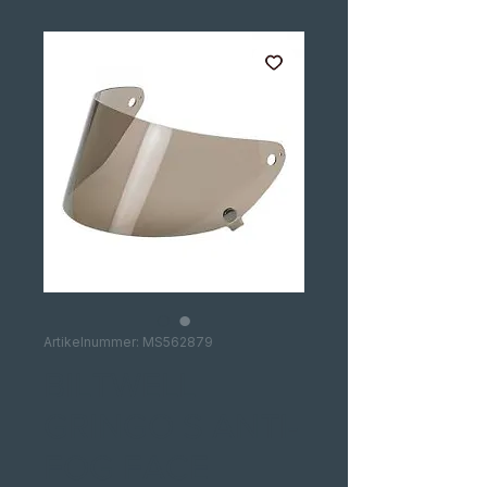
Artikelnummer: MS562879
BILTWELL
GRINGO S ANTI-
FOG FACE