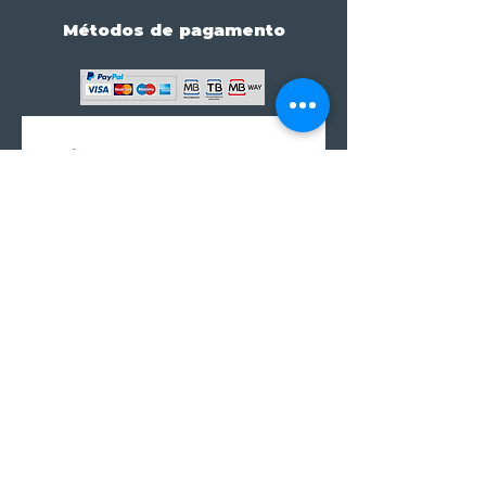
Métodos de pagamento
Subscreve já à nossa 
newsletter • Não percas 
nada!
Email
*
Join
Subscrever à newsletter