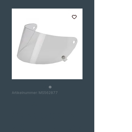
Artikelnummer: MS562877
BILTWELL
GRINGO S GEN-
2 SHIELD CLEAR