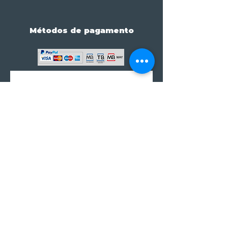
Métodos de pagamento
Subscreve já à nossa 
newsletter • Não percas 
nada!
Email
*
Join
Subscrever à newsletter