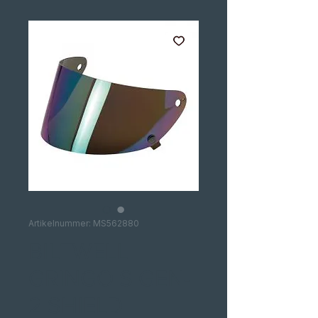
Artikelnummer: MS562880
BILTWELL
GRINGO S GEN-
2 SHIELD