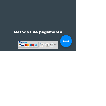
Métodos de pagamento
Subscreve já à nossa 
newsletter • Não percas 
nada!
Email
*
Join