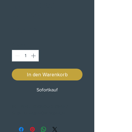
RAINBOW
MIRROR
Preis
54,50 €
Anzahl
*
In den Warenkorb
Sofortkauf
BILTWELL GRINGO S GEN-2
SHIELD RAINBOW MIRROR