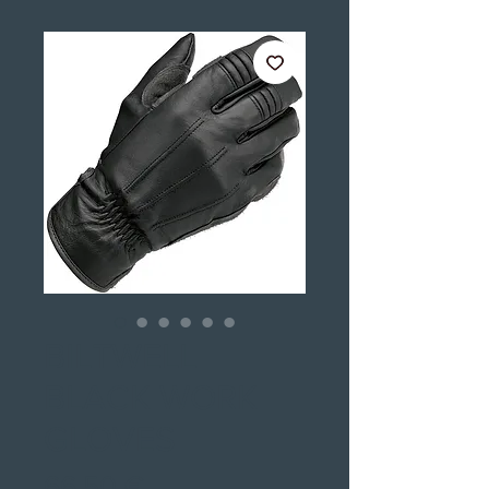
BILTWELL
BLACK WORK
GLOVES
Preis
66,50 €