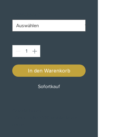
TAMANHOS
*
Anzahl
*
In den Warenkorb
Sofortkauf
Características:
• Construção 100% resistente em
couro
• Palma de camurça com contornos