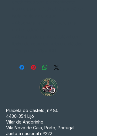
anatômicos com preenchimento
interno para resistência à abrasão e
isolamento de choque
• Absorve a humidade para uma
melhor aderência
• Abertura do punho ajustável com
fecho de couro em relevo e elástico
• Tamanhos: XS a XXL
Praceta do Castelo, nº 80
4430-354
Lijó
Vilar de Andorinho
Vila Nova de Gaia, Porto, Portugal
Junto à nacional nº222