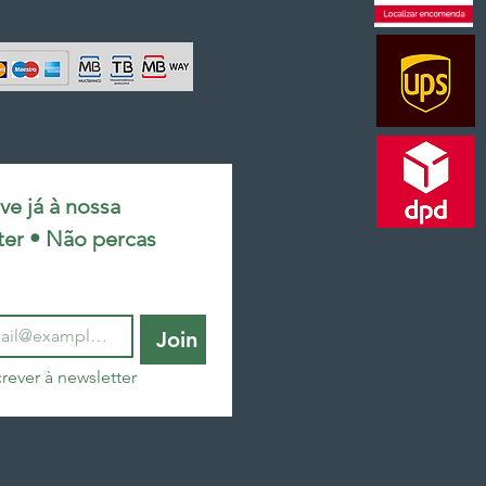
e já à nossa 
ter • Não percas 
Join
rever à newsletter