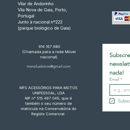
Vilar de Andorinho
Vila Nova de Gaia, Porto,
Portugal
Junto à nacional nº222
(parque biológico de Gaia)
914 167 680
(Chamada para a rede Móvel
Subscrev
nacional)
newslet
mensfuelstore@gmail.com
nada!
Email
*
MFS ACESSÓRIOS PARA MOTOS
UNIPESSOAL, LDA
NIF n° 515 497 045, que é
Subsc
também o seu número de
matrícula na Conservatória do
Registo Comercial