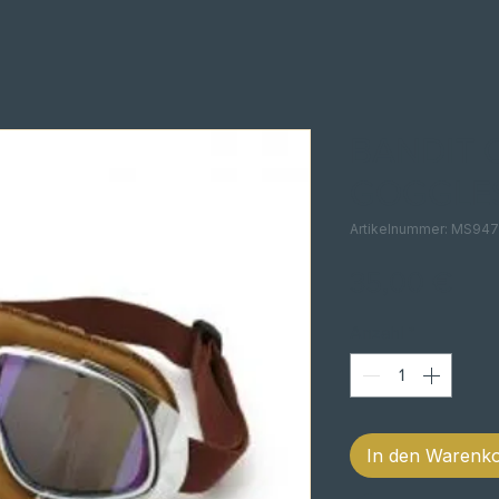
BANDIT 
GOGGLE
Artikelnummer: MS94
Pre
35,00 €
Anzahl
*
In den Warenk