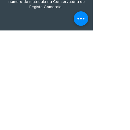
número de matrícula na Conservatória do
Registo Comercial
Métodos de pagamento
Subscreve já à nossa 
newsletter • Não percas 
nada!
Email
*
Join