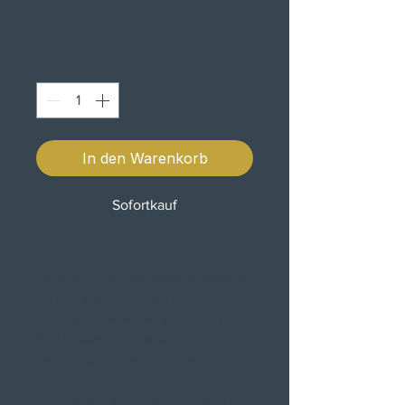
Preis
145,00 €
Anzahl
*
In den Warenkorb
Sofortkauf
Assento Scrambler Base de assento
de uma peça com seis pontos de
montagem (M6-Steel plusnuts) para
fácil instalação Assento plano para
personalizar uma motocicleta
Scrambler / Tracker Suas dimensões
se encaixam em muitos quadros de