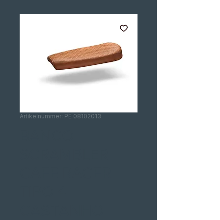
Artikelnummer: PE 08102013
BANCO
SCRAMBLER
CAFE RACER
TIPO 4
CASTANHO