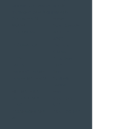
bicicleta, com seis pontos de
montagem para fácil instalação.
COLOR/FINISH
Brown
MODEL
Scrambsaddle
THICKNESS
40 mm (1-
9/16")
DECORATION
Diamond|
Stitched
TYPE
2-Up Seat
UNITS
Each
PRODUCT NAME
Seat
COVER MATERIAL
Synthetic
Leather
FILL MATERIAL
Foam
OVERALL SEAT
65 cm (25-
LENGTH
1/2")
PASSENGER SEAT
26 cm (10-1/4")
WIDTH