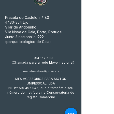
Praceta do Castelo, nº 80
4430-354
Lijó
Vilar de Andorinho
Vila Nova de Gaia, Porto, Portugal
Junto à nacional nº222
(parque biológico de Gaia)
914 167 680
(Chamada para a rede Móvel nacional)
mensfuelstore@gmail.com
MFS ACESSÓRIOS PARA MOTOS
UNIPESSOAL, LDA
NIF n° 515 497 045, que é também o seu
número de matrícula na Conservatória do
Registo Comercial