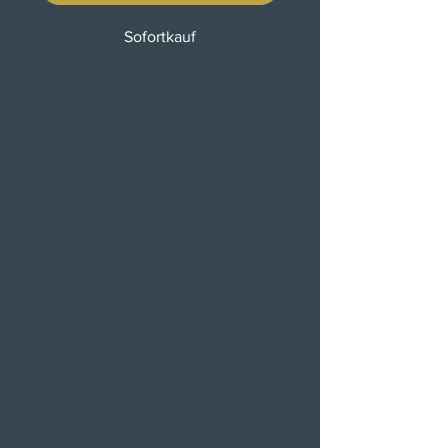
Sofortkauf
CRUISER SÉRIE 412
Amortecedores carregados a
nitrogênio com válvulas sensíveis
à velocidade em múltiplos
estágios ajustadas
automaticamente às condições
de condução
Conjuntos de choque completos
incluem molas e tampas
cromadas
A mola de aço enrolada
progressivamente proporciona
uma condução e manuseio
superiores
Um regulador de pré-carga de
cinco posições permite que você