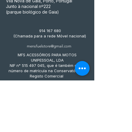
Vila Nova de Gaia, Porto, Portugal
Junto à nacional nº222
(parque biológico de Gaia)
914 167 680
(Chamada para a rede Móvel nacional)
mensfuelstore@gmail.com
MFS ACESSÓRIOS PARA MOTOS
UNIPESSOAL, LDA
NIF n° 515 497 045, que é também o seu
número de matrícula na Conservatória do
Registo Comercial
Métodos de pagamento