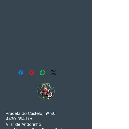
disque seu passeio
Os amortecedores estão
disponíveis em vários
comprimentos especificos para
várias marcas e modelos, na
altura da compra mencionar a
marca, ano e modelo da moto
em questão.
Vendido em pares
Praceta do Castelo, nº 80
4430-354
Lijó
Vilar de Andorinho