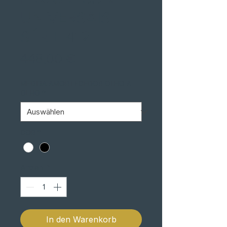
UNIVERSAIS
SÉRIE 412
Preis
448,00 €
MEDIDA AMORTECEDOR OLHO A
OLHO
*
COR
*
Anzahl
*
In den Warenkorb