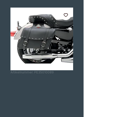
Artikelnummer: PE35010089
ALFORGES
DUPLOS
SADDLEMEN
U.S.A.