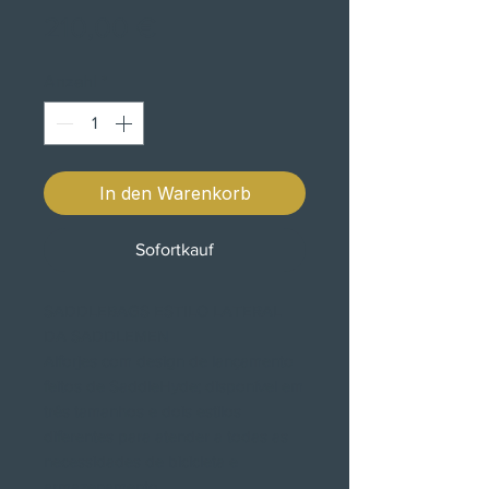
Preis
210,00 €
Anzahl
*
In den Warenkorb
Sofortkauf
SADDLEBAGS ESTILO LATERAL
DA SADDLEMEN
Alforjes com design de lançamento
feitos de SaddleHyde; disponível em
três tamanhos e dois estilos
diferentes para atender a todas as
necessidades de bicicleta e
armazenamento