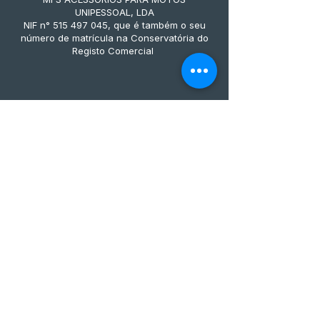
UNIPESSOAL, LDA
NIF n° 515 497 045, que é também o seu
número de matrícula na Conservatória do
Registo Comercial
Métodos de pagamento
Subscreve já à nossa 
newsletter • Não percas 
nada!
Email
*