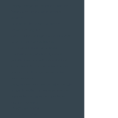
Design elegante de alça dupla com
fivelas cromadas para serviço
pesado
Tampa estilo caixa mantém o
conteúdo seguro
Construção de jugo atado ajustável
para um ajuste perfeito em
cruzadores mais populares
Encostos de plástico rígidos e
painéis internos reforçados ajudam
a manter a forma da bolsa mesmo
quando vazia; suporte de bolsa
recomendado
Os grandes recortes do sinal de giro
no garfo evitam a necessidade de
relocação do sinal de direção em
alguns modelos
LARGURA 33CM
ALTURA 24CM